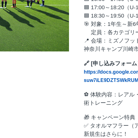
🟦 17:00～18:20（
🟦 18:30～19:50（
🎯 対象：1年生～新6
定員：各カテゴリー
📍 会場：ミズノフ
神奈川キャンプ川崎市麻
🔗 [申し込みフォー
https://docs.google.
suw7iLE9DZTSWkRUM9
⚽ 体験内容：レアル
術トレーニング
🎁 キャンペーン特典
✅ タオルマフラー（
新規生はさらに！