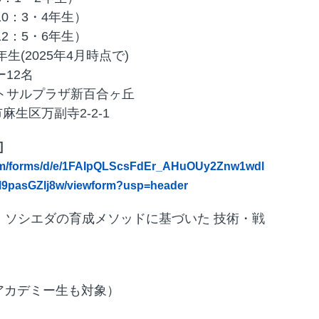
U-10：3・4年生）
U-12：5・6年生）
年生(2025年4月時点で)
12名
ットサルプラザ新百合ヶ丘
生区万副寺2-2-1
ム］
com/forms/d/e/1FAIpQLScsFdEr_AHuOUy2Znw1wdl
pasGZlj8w/viewform?usp=header
・ソシエダの育成メソッドに基づいた 技術・戦
アカデミー生も対象）