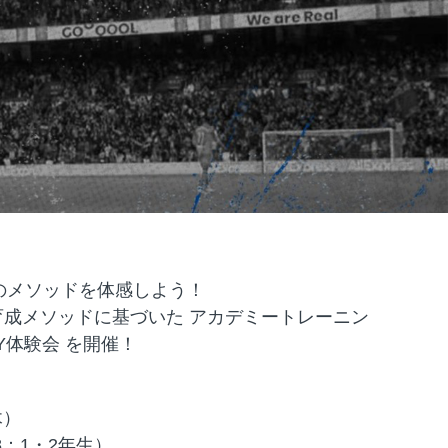
のメソッドを体感しよう！
成メソッドに基づいた アカデミートレーニン
AY体験会 を開催！
木）
U-8：1・2年生）