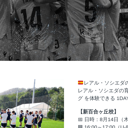
レアル・ソシエダ
レアル・ソシエダの育
グ を体験できる 1D
【新百合ヶ丘校】
📅 日時：8月14日（
🟦 16:00～17:00（