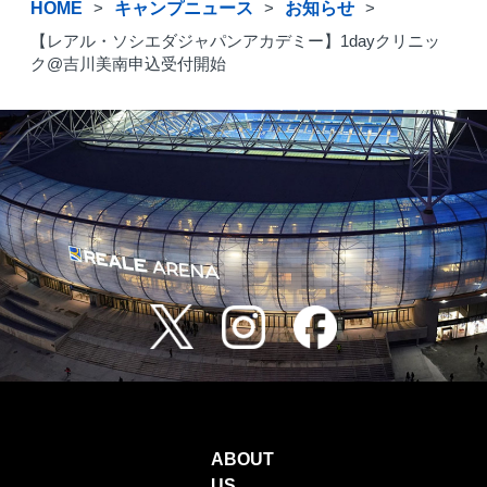
HOME
キャンプニュース
お知らせ
【レアル・ソシエダジャパンアカデミー】1dayクリニッ
ク@吉川美南申込受付開始
ABOUT
US