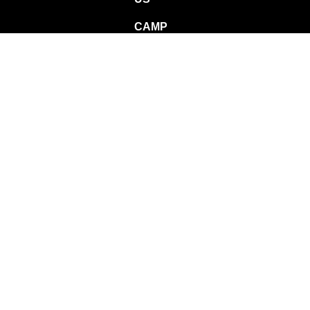
CAMP
SCHOOL
TALENT
PROGRAM
CONTACT